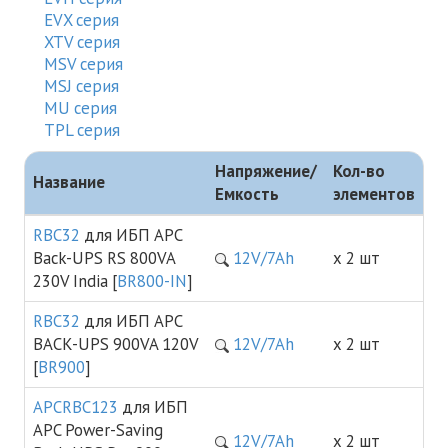
EVX серия
XTV cерия
MSV серия
MSJ серия
MU серия
TPL серия
Напряжение/
Кол-во
Название
Емкость
элементов
RBC32
для ИБП APC
Back-UPS RS 800VA
12V/7Ah
х 2 шт
230V India [
BR800-IN
]
RBC32
для ИБП APC
BACK-UPS 900VA 120V
12V/7Ah
х 2 шт
[
BR900
]
APCRBC123
для ИБП
APC Power-Saving
12V/7Ah
х 2 шт