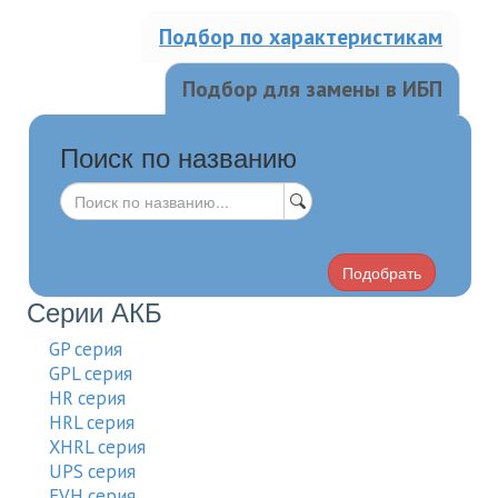
Подбор по характеристикам
Подбор для замены в ИБП
Поиск по названию
Подобрать
Серии АКБ
GP серия
GPL серия
HR серия
HRL серия
XHRL серия
UPS серия
EVH серия