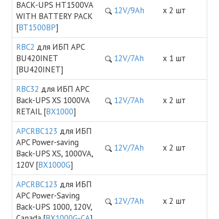
BACK-UPS HT1500VA
12V/9Ah
х 2 шт
WITH BATTERY PACK
[
BT1500BP
]
RBC2
для ИБП APC
BU420INET
12V/7Ah
х 1 шт
[BU420INET]
RBC32
для ИБП APC
Back-UPS XS 1000VA
12V/7Ah
х 2 шт
RETAIL [
BX1000
]
APCRBC123
для ИБП
APC Power-saving
12V/7Ah
х 2 шт
Back-UPS XS, 1000VA,
120V [
BX1000G
]
APCRBC123
для ИБП
APC Power-Saving
12V/7Ah
х 2 шт
Back-UPS 1000, 120V,
Canada [
BX1000G-CA
]