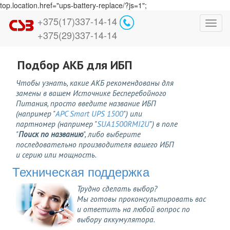
top.location.href="ups-battery-replace/?js=1";
+375(17)337-14-14
Toggl
+375(29)337-14-14
navig
Подбор АКБ для ИБП
Чтобы узнать, какие АКБ рекомендованы для
замены в вашем Источнике Бесперебойного
Питания, просто введите название ИБП
(например "
APC Smart UPS 1500
") или
партномер (например "
SUA1500RMI2U
") в поле
"
Поиск по названию
", либо выберите
последовательно производителя вашего ИБП
и серию или мощность.
Техническая поддержка
Трудно сделать выбор?
Мы готовы проконсультировать вас
и ответить на любой вопрос по
выбору аккумулятора.