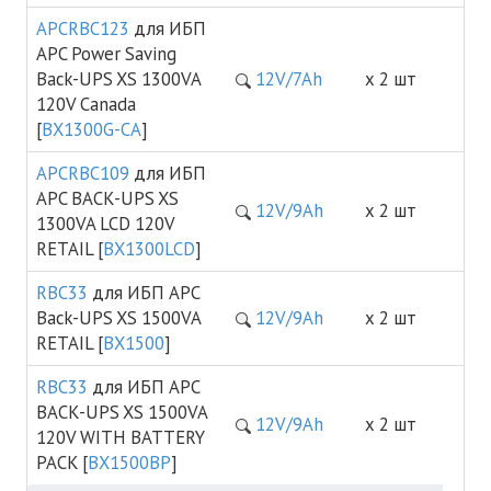
APCRBC123
для ИБП
APC Power Saving
Back-UPS XS 1300VA
12V/7Ah
х 2 шт
120V Canada
[
BX1300G-CA
]
APCRBC109
для ИБП
APC BACK-UPS XS
12V/9Ah
х 2 шт
1300VA LCD 120V
RETAIL [
BX1300LCD
]
RBC33
для ИБП APC
Back-UPS XS 1500VA
12V/9Ah
х 2 шт
RETAIL [
BX1500
]
RBC33
для ИБП APC
BACK-UPS XS 1500VA
12V/9Ah
х 2 шт
120V WITH BATTERY
PACK [
BX1500BP
]