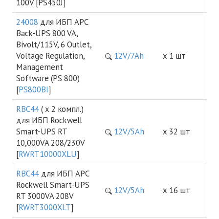
100V [PS450J]
24008
для ИБП APC
Back-UPS 800 VA,
Bivolt/115V, 6 Outlet,
Voltage Regulation,
12V/7Ah
х 1 шт
Management
Software (PS 800)
[
PS800BI
]
RBC44
( х 2 компл.)
для ИБП Rockwell
Smart-UPS RT
12V/5Ah
х 32 шт
10,000VA 208/230V
[
RWRT10000XLU
]
RBC44
для ИБП APC
Rockwell Smart-UPS
12V/5Ah
х 16 шт
RT 3000VA 208V
[
RWRT3000XLT
]