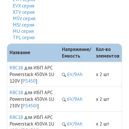
EVX серия
XTV cерия
MSV серия
MSJ серия
MU серия
TPL серия
Напряжение/
Кол-во
Название
Емкость
элементов
RBC18
для ИБП APC
Powerstack 450VA 1U
6V/9Ah
х 2 шт
120V [
PS450
]
RBC18
для ИБП APC
Powerstack 450VA 1U
6V/9Ah
х 2 шт
230V [
PS450I
]
RBC18
для ИБП APC
Powerstack 450VA 1U
6V/9Ah
х 2 шт