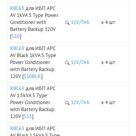
RBC63
для ИБП APC
AV 1kVA S Type Power
Conditioner with
12V/7Ah
х 4 шт
Battery Backup 120V
[
S10
]
RBC63
для ИБП APC
AV Black 1kVA S Type
Power Conditioner
12V/7Ah
х 4 шт
with Battery Backup
120V [
S10BLK
]
RBC63
для ИБП APC
AV 1.5kVA S Type
Power Conditioner
12V/7Ah
х 4 шт
with Battery Backup
120V [
S15
]
RBC63
для ИБП APC
AV Black 1.5kVA S Type