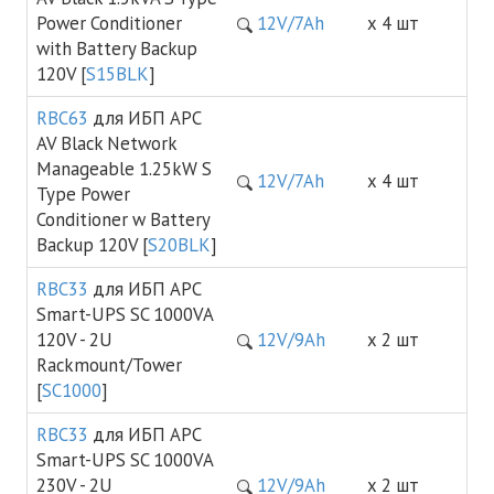
Power Conditioner
12V/7Ah
х 4 шт
with Battery Backup
120V [
S15BLK
]
RBC63
для ИБП APC
AV Black Network
Manageable 1.25kW S
12V/7Ah
х 4 шт
Type Power
Conditioner w Battery
Backup 120V [
S20BLK
]
RBC33
для ИБП APC
Smart-UPS SC 1000VA
120V - 2U
12V/9Ah
х 2 шт
Rackmount/Tower
[
SC1000
]
RBC33
для ИБП APC
Smart-UPS SC 1000VA
230V - 2U
12V/9Ah
х 2 шт