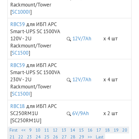
Rackmount/Tower
[
SC1000I
]
RBC59
для ИБП APC
Smart-UPS SC 1500VA
120V - 2U
12V/7Ah
х 4 шт
Rackmount/Tower
[
SC1500
]
RBC59
для ИБП APC
Smart-UPS SC 1500VA
230V - 2U
12V/7Ah
х 4 шт
Rackmount/Tower
[
SC1500I
]
RBC18
для ИБП APC
SC250RM1U
6V/9Ah
х 2 шт
[SC250RM1U]
First
<<
9
10
11
12
13
14
15
16
17
18
19
20
21
22
23
24
25
26
27
28
29
>>
Last