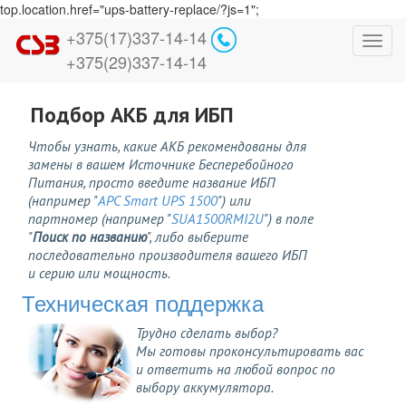
top.location.href="ups-battery-replace/?js=1";
+375(17)337-14-14
Toggl
+375(29)337-14-14
navig
Подбор АКБ для ИБП
Чтобы узнать, какие АКБ рекомендованы для
замены в вашем Источнике Бесперебойного
Питания, просто введите название ИБП
(например "
APC Smart UPS 1500
") или
партномер (например "
SUA1500RMI2U
") в поле
"
Поиск по названию
", либо выберите
последовательно производителя вашего ИБП
и серию или мощность.
Техническая поддержка
Трудно сделать выбор?
Мы готовы проконсультировать вас
и ответить на любой вопрос по
выбору аккумулятора.