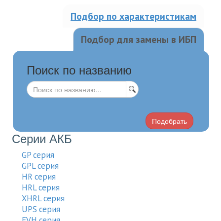
Подбор по характеристикам
Подбор для замены в ИБП
Поиск по названию
Подобрать
Серии АКБ
GP серия
GPL серия
HR серия
HRL серия
XHRL серия
UPS серия
EVH серия