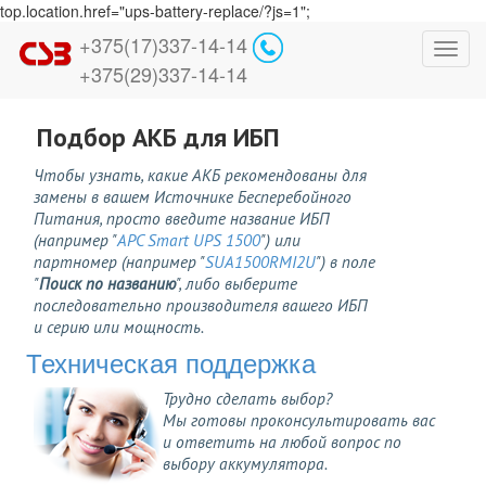
top.location.href="ups-battery-replace/?js=1";
+375(17)337-14-14
Toggl
+375(29)337-14-14
navig
Подбор АКБ для ИБП
Чтобы узнать, какие АКБ рекомендованы для
замены в вашем Источнике Бесперебойного
Питания, просто введите название ИБП
(например "
APC Smart UPS 1500
") или
партномер (например "
SUA1500RMI2U
") в поле
"
Поиск по названию
", либо выберите
последовательно производителя вашего ИБП
и серию или мощность.
Техническая поддержка
Трудно сделать выбор?
Мы готовы проконсультировать вас
и ответить на любой вопрос по
выбору аккумулятора.