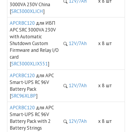
12V/7Ah
х 8 шт
3000VA 230V China
[
SRC3000XLICH
]
APCRBC120
для ИБП
APC SRC 3000VA 230V
with Automatic
Shutdown Custom
12V/7Ah
х 8 шт
Firmware and Relay I/O
card
[
SRC3000XLIX551
]
APCRBC120
для APC
Smart-UPS RC 96V
12V/7Ah
х 8 шт
Battery Pack
[
SRC96XLBP
]
APCRBC120
для APC
Smart-UPS RC 96V
Battery Pack with 2
12V/7Ah
х 8 шт
Battery Strings