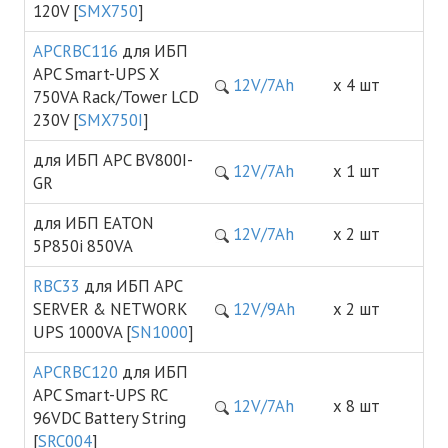
120V [
SMX750
]
APCRBC116
для ИБП
APC Smart-UPS X
12V/7Ah
х 4 шт
750VA Rack/Tower LCD
230V [
SMX750I
]
для ИБП APC BV800I-
12V/7Ah
х 1 шт
GR
для ИБП EATON
12V/7Ah
х 2 шт
5P850i 850VA
RBC33
для ИБП APC
SERVER & NETWORK
12V/9Ah
х 2 шт
UPS 1000VA [
SN1000
]
APCRBC120
для ИБП
APC Smart-UPS RC
12V/7Ah
х 8 шт
96VDC Battery String
[
SRC004
]