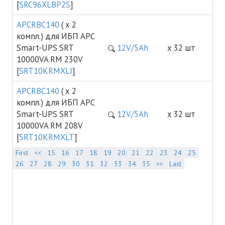
[
SRC96XLBP2S
]
APCRBC140
( х 2
компл.) для ИБП APC
Smart-UPS SRT
12V/5Ah
х 32 шт
10000VA RM 230V
[
SRT10KRMXLI
]
APCRBC140
( х 2
компл.) для ИБП APC
Smart-UPS SRT
12V/5Ah
х 32 шт
10000VA RM 208V
[
SRT10KRMXLT
]
First
<<
15
16
17
18
19
20
21
22
23
24
25
26
27
28
29
30
31
32
33
34
35
>>
Last