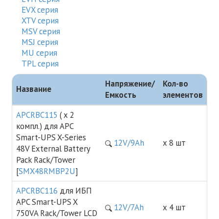
EVX серия
XTV cерия
MSV серия
MSJ серия
MU серия
TPL серия
Напряжение/
Кол-во
Название
Емкость
элементов
APCRBC115
( х 2
компл.) для APC
Smart-UPS X-Series
12V/9Ah
х 8 шт
48V External Battery
Pack Rack/Tower
[
SMX48RMBP2U
]
APCRBC116
для ИБП
APC Smart-UPS X
12V/7Ah
х 4 шт
750VA Rack/Tower LCD