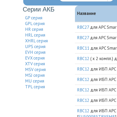
Серии АКБ
Название
GP серия
GPL серия
RBC27
для APC Smart
HR серия
HRL серия
RBC27
для APC Smart
XHRL серия
UPS серия
RBC11
для APC Smart
EVH серия
EVX серия
RBC12
( х 2 компл.)
XTV cерия
RBC12
для ИБП APC 
MSV серия
MSJ серия
RBC12
для ИБП APC 
MU серия
TPL серия
RBC12
для ИБП APC 
RBC12
для ИБП APC 
RBC12
для ИБП APC S
[
SU5000R5TBXFMR
]