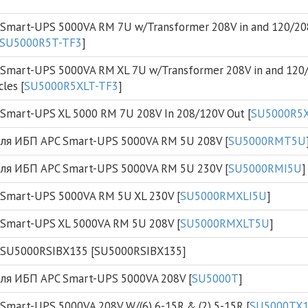
mart-UPS 5000VA RM 7U w/Transformer 208V in and 120/208V
SU5000R5T-TF3
]
mart-UPS 5000VA RM XL 7U w/Transformer 208V in and 120/2
les [
SU5000R5XLT-TF3
]
mart-UPS XL 5000 RM 7U 208V In 208/120V Out [
SU5000R5
 для ИБП APC Smart-UPS 5000VA RM 5U 208V [
SU5000RMT5U
 для ИБП APC Smart-UPS 5000VA RM 5U 230V [
SU5000RMI5U
]
Smart-UPS 5000VA RM 5U XL 230V [
SU5000RMXLI5U
]
Smart-UPS XL 5000VA RM 5U 208V [
SU5000RMXLT5U
]
SU5000RSIBX135 [SU5000RSIBX135]
 для ИБП APC Smart-UPS 5000VA 208V [
SU5000T
]
mart-UPS 5000VA 208V W/(6) 6-15R & (2) 5-15R [
SU5000TX