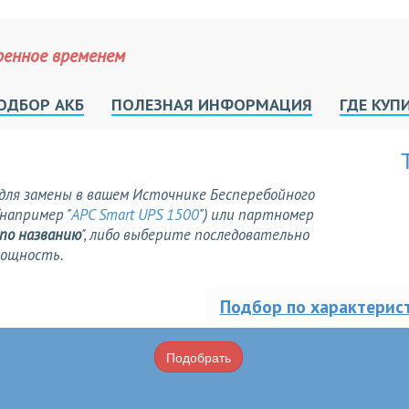
ренное временем
ОДБОР АКБ
ПОЛЕЗНАЯ ИНФОРМАЦИЯ
ГДЕ КУП
для замены в вашем Источнике Бесперебойного
например "
APC Smart UPS 1500
") или партномер
 по названию
", либо выберите последовательно
мощность.
Подбор по характерис
Подобрать