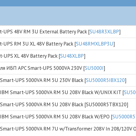
-UPS 48V RM 3U External Battery Pack [
SU48R3XLBP
]
-UPS RM 3U XL 48V Battery Pack [
SU48RMXLBP3U
]
-UPS XL 48V Battery Pack [
SU48XLBP
]
 для ИБП APC Smart-UPS 5000VA 230V [
SU5000I
]
Smart-UPS 5000VA RM 5U 230V Black [
SU5000R5IBX120
]
IBM Smart-UPS 5000VA RM 5U 208V Black W/UNIX KIT [
SU50
Smart-UPS 5000VA RM 5U 208V Black [SU5000R5TBX120]
IBM Smart-UPS 5000VA RM 5U 208V Black W/EPO [
SU5000R5
mart-UPS 5000VA RM 7U w/Transformer 208V In 208/120V Ou