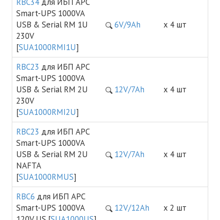
RBC34
для ИБП APC
Smart-UPS 1000VA
USB & Serial RM 1U
6V/9Ah
х 4 шт
230V
[
SUA1000RMI1U
]
RBC23
для ИБП APC
Smart-UPS 1000VA
USB & Serial RM 2U
12V/7Ah
х 4 шт
230V
[
SUA1000RMI2U
]
RBC23
для ИБП APC
Smart-UPS 1000VA
USB & Serial RM 2U
12V/7Ah
х 4 шт
NAFTA
[
SUA1000RMUS
]
RBC6
для ИБП APC
Smart-UPS 1000VA
12V/12Ah
х 2 шт
120V US [
SUA1000US
]