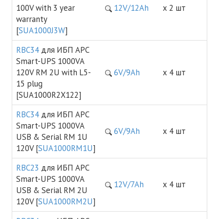
100V with 3 year
12V/12Ah
х 2 шт
warranty
[
SUA1000J3W
]
RBC34
для ИБП APC
Smart-UPS 1000VA
120V RM 2U with L5-
6V/9Ah
х 4 шт
15 plug
[SUA1000R2X122]
RBC34
для ИБП APC
Smart-UPS 1000VA
6V/9Ah
х 4 шт
USB & Serial RM 1U
120V [
SUA1000RM1U
]
RBC23
для ИБП APC
Smart-UPS 1000VA
12V/7Ah
х 4 шт
USB & Serial RM 2U
120V [
SUA1000RM2U
]