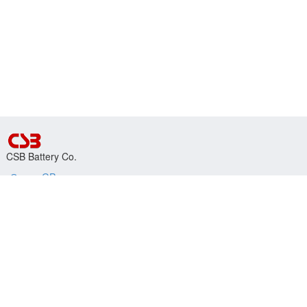
CSB Battery Co.
Серия GP
Серия GPL
Серия HR
Где купить
Полезная информация
Подбор АКБ для ИБП
(017) 337-14-14
заказать звонок