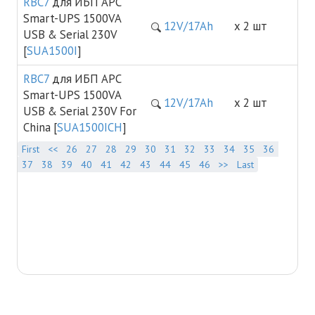
RBC7
для ИБП APC
Smart-UPS 1500VA
12V/17Ah
х 2 шт
USB & Serial 230V
[
SUA1500I
]
RBC7
для ИБП APC
Smart-UPS 1500VA
12V/17Ah
х 2 шт
USB & Serial 230V For
China [
SUA1500ICH
]
First
<<
26
27
28
29
30
31
32
33
34
35
36
37
38
39
40
41
42
43
44
45
46
>>
Last