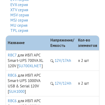
EVX серия
XTV cерия
MSV серия
MSJ серия
MU серия
TPL серия
Напряжение/
Кол-во
Название
Емкость
элементов
RBC7
для ИБП APC
Smart-UPS 700VA XL
12V/17Ah
х 2 шт
120V [
SU700XLNET
]
RBC6
для ИБП APC
Smart-UPS 1000VA
12V/12Ah
х 2 шт
USB & Serial 120V
[
SUA1000
]
RBC6
для ИБП APC