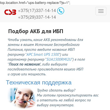
top.location.href="ups-battery-replace/?js=1";
+375(17)337-14-14
Toggl
+375(29)337-14-14
navig
Подбор АКБ для ИБП
Чтобы узнать, какие АКБ рекомендованы для
замены в вашем Источнике Бесперебойного
Питания, просто введите название ИБП
(например "
APC Smart UPS 1500
") или
партномер (например "
SUA1500RMI2U
") в поле
"
Поиск по названию
", либо выберите
последовательно производителя вашего ИБП
и серию или мощность.
Техническая поддержка
Трудно сделать выбор?
Мы готовы проконсультировать вас
и ответить на любой вопрос по
выбору аккумулятора.