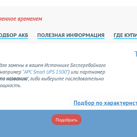
ренное временем
ОДБОР АКБ
ПОЛЕЗНАЯ ИНФОРМАЦИЯ
ГДЕ КУП
для замены в вашем Источнике Бесперебойного
например "
APC Smart UPS 1500
") или партномер
 по названию
", либо выберите последовательно
мощность.
Подбор по характерис
Подобрать