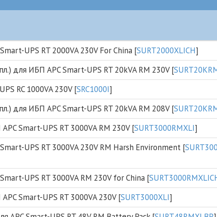
mart-UPS RT 2000VA 230V For China [
SURT2000XLICH
]
мпл.) для ИБП APC Smart-UPS RT 20kVA RM 230V [
SURT20KRM
UPS RC 1000VA 230V [
SRC1000I
]
мпл.) для ИБП APC Smart-UPS RT 20kVA RM 208V [
SURT20KR
APC Smart-UPS RT 3000VA RM 230V [
SURT3000RMXLI
]
Smart-UPS RT 3000VA 230V RM Harsh Environment [
SURT300
mart-UPS RT 3000VA RM 230V for China [
SURT3000RMXLIC
APC Smart-UPS RT 3000VA 230V [
SURT3000XLI
]
 для APC Smart-UPS RT 48V RM Battery Pack [
SURT48RMXLBP
]