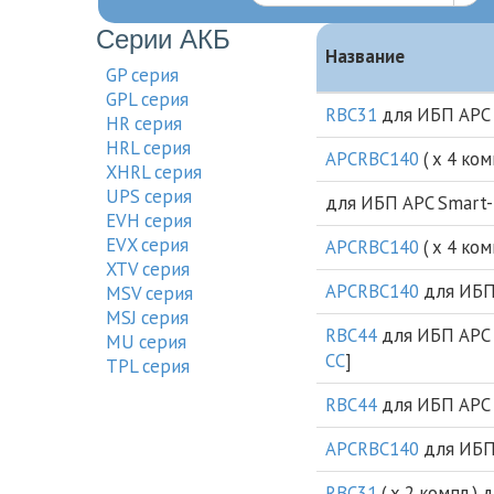
Серии АКБ
Название
GP серия
GPL серия
RBC31
для ИБП APC S
HR серия
HRL серия
APCRBC140
( х 4 ко
XHRL серия
UPS серия
для ИБП APC Smart-
EVH серия
EVX серия
APCRBC140
( х 4 ко
XTV cерия
APCRBC140
для ИБП 
MSV серия
MSJ серия
RBC44
для ИБП APC 
MU серия
CC
]
TPL серия
RBC44
для ИБП APC S
APCRBC140
для ИБП 
RBC31
( х 2 компл.)