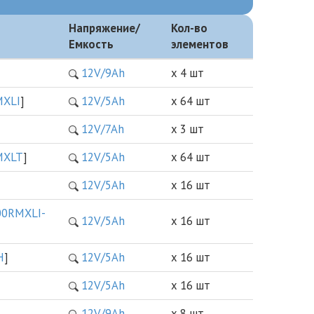
Напряжение/
Кол-во
Емкость
элементов
12V/9Ah
х 4 шт
XLI
]
12V/5Ah
х 64 шт
12V/7Ah
х 3 шт
MXLT
]
12V/5Ah
х 64 шт
12V/5Ah
х 16 шт
0RMXLI-
12V/5Ah
х 16 шт
H
]
12V/5Ah
х 16 шт
12V/5Ah
х 16 шт
12V/9Ah
х 8 шт