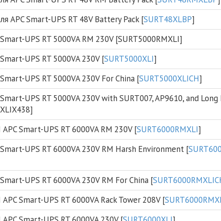
для APC Smart-UPS RT 48V Battery Pack [
SURT48XLBP
]
Smart-UPS RT 5000VA RM 230V [SURT5000RMXLI]
Smart-UPS RT 5000VA 230V [
SURT5000XLI
]
mart-UPS RT 5000VA 230V For China [
SURT5000XLICH
]
mart-UPS RT 5000VA 230V with SURT007, AP9610, and Long 
0XLIX438]
APC Smart-UPS RT 6000VA RM 230V [
SURT6000RMXLI
]
Smart-UPS RT 6000VA 230V RM Harsh Environment [
SURT600
Smart-UPS RT 6000VA 230V RM For China [
SURT6000RMXLIC
APC Smart-UPS RT 6000VA Rack Tower 208V [
SURT6000RMX
APC Smart-UPS RT 6000VA 230V [
SURT6000XLI
]